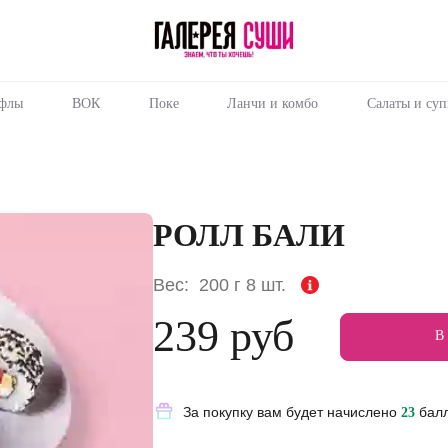
Пищевая
ценность
:
200
Вес, г
йфлы
ВОК
Поке
Ланчи и комбо
Салаты и су
6.4
Жиры, г
4.7
Белки, г
39
Углеводы,
г
РОЛЛ БАЛИ
228.6
Ккал
Вес:
200 г
8 шт.
239 руб
В
За покупку вам будет начислено
бал
23