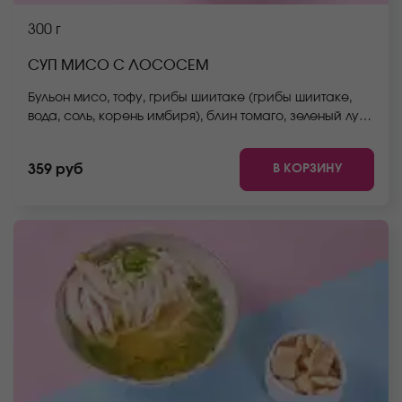
300 г
СУП МИСО С ЛОСОСЕМ
Бульон мисо, тофу, грибы шиитаке (грибы шиитаке,
вода, соль, корень имбиря), блин томаго, зеленый лук,
лосось. *Внешний вид блюда может отличаться от
фото на сайте.
В КОРЗИНУ
359 руб