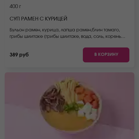
400 г
СУП РАМЕН С КУРИЦЕЙ
Бульон рамен, курица, лапша рамен,блин тамаго,
грибы шиитаке (грибы шиитаке, вода, соль, корень
имбиря),тофу, зеленый лук. *Внешний вид блюда
может отличаться от фото на сайте.
В КОРЗИНУ
389 руб