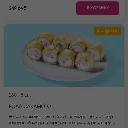
Они не входят в стоимость заказа. *Внешний вид
В КОРЗИНУ
249 руб
блюда может отличаться от фото на сайте.
темпурные
260 г
8 шт.
РОЛЛ САКАМОТО
Бекон, крем чиз, зеленый лук, помидор, цезарь соус,
темпурный кляр, панировочные сухари, рис, нори.