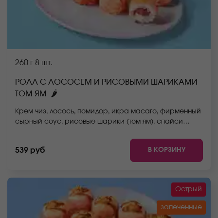
260 г
8 шт.
РОЛЛ С ЛОСОСЕМ И РИСОВЫМИ ШАРИКАМИ
🌶
ТОМ ЯМ
Крем чиз, лосось, помидор, икра масаго, фирменный
сырный соус, рисовые шарики (том ям), спайси
соус, рис, нори. *Не забудьте заказать имбирь,
васаби и соевый соус. Они не входят в стоимость
В КОРЗИНУ
539 руб
заказа. *Внешний вид блюда может отличаться от
фото на сайте.
Острый
запеченные