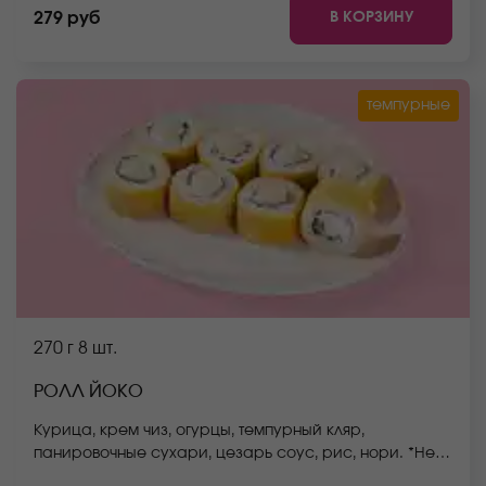
стоимость заказа. *Внешний вид блюда может
В КОРЗИНУ
279 руб
отличаться от фото на сайте.
темпурные
270 г
8 шт.
РОЛЛ ЙОКО
Курица, крем чиз, огурцы, темпурный кляр,
панировочные сухари, цезарь соус, рис, нори. *Не
забудьте заказать имбирь, васаби и соевый соус.