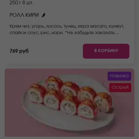
250 г
8 шт.
🌶
РОЛЛ КИРИ
Крем чиз, угорь, лосось, тунец, икра масаго, кунжут,
спайси соус, рис, нори. *Не забудьте заказать
имбирь, васаби и соевый соус. Они не входят в
стоимость заказа. *Внешний вид блюда может
В КОРЗИНУ
769 руб
отличаться от фото на сайте.
Новинка
Острый