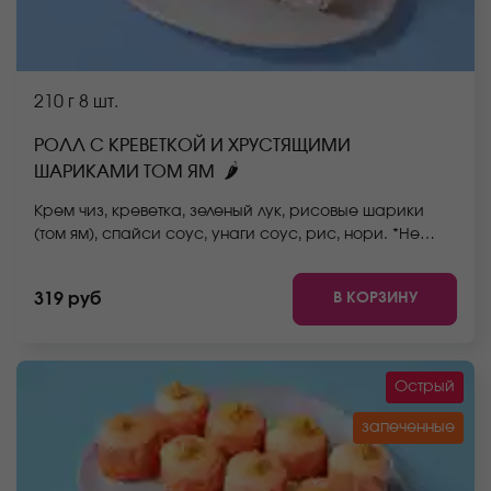
210 г
8 шт.
РОЛЛ С КРЕВЕТКОЙ И ХРУСТЯЩИМИ
🌶
ШАРИКАМИ ТОМ ЯМ
Крем чиз, креветка, зеленый лук, рисовые шарики
(том ям), спайси соус, унаги соус, рис, нори. *Не
забудьте заказать имбирь, васаби и соевый соус.
Они не входят в стоимость заказа. *Внешний вид
В КОРЗИНУ
319 руб
блюда может отличаться от фото на сайте.
Острый
запеченные