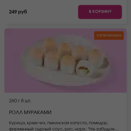
*Не забудьте заказать имбирь, васаби и соевый
соус. Они не входят в стоимость заказа. *Внешний
В КОРЗИНУ
249 руб
вид блюда может отличаться от фото на сайте.
запеченные
260 г
8 шт.
РОЛЛ МУРАКАМИ
Курица, крем чиз, пекинская капуста, помидор,
фирменный сырный соус, рис, нори. *Не забудьте