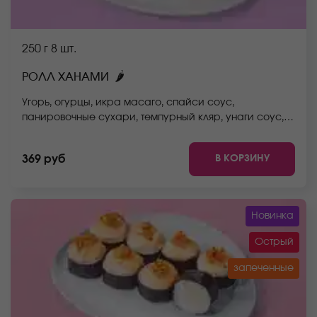
250 г
8 шт.
🌶
РОЛЛ ХАНАМИ
Угорь, огурцы, икра масаго, спайси соус,
панировочные сухари, темпурный кляр, унаги соус,
рис, нори. *Не забудьте заказать имбирь, васаби и
соевый соус. Они не входят в стоимость заказа.
В КОРЗИНУ
369 руб
*Внешний вид блюда может отличаться от фото на
сайте.
Новинка
Острый
запеченные