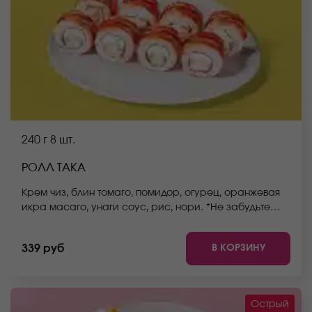
240 г
8 шт.
РОЛЛ ТАКА
Крем чиз, блин томаго, помидор, огурец, оранжевая
икра масаго, унаги соус, рис, нори. *Не забудьте
заказать имбирь, васаби и соевый соус. Они не
входят в стоимость заказа. *Внешний вид блюда
В КОРЗИНУ
339 руб
может отличаться от фото на сайте.
Острый