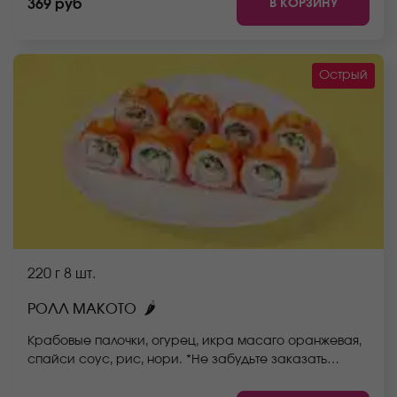
В КОРЗИНУ
369 руб
отличаться от фото на сайте.
Острый
220 г
8 шт.
🌶
РОЛЛ МАКОТО
Крабовые палочки, огурец, икра масаго оранжевая,
спайси соус, рис, нори. *Не забудьте заказать
имбирь, васаби и соевый соус. Они не входят в