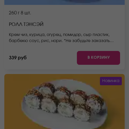
260 г
8 шт.
РОЛЛ ТЭНСЭЙ
Крем чиз, курица, огурец, помидор, сыр пластик,
барбекю соус, рис, нори. *Не забудьте заказать
имбирь, васаби и соевый соус. Они не входят в
стоимость заказа. *Внешний вид блюда может
В КОРЗИНУ
339 руб
отличаться от фото на сайте.
Новинка