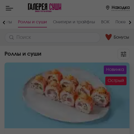
Находка
Сеты
Роллы и суши
Онигири и трайфлы
ВОК
Поке
Бонусы
Роллы и суши
Новинка
Острый