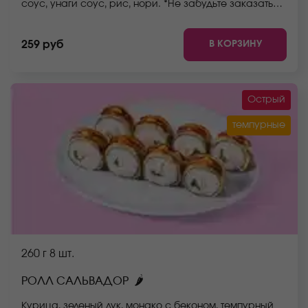
соус, унаги соус, рис, нори. *Не забудьте заказать
имбирь, васаби и соевый соус. Они не входят в
стоимость заказа. *Внешний вид блюда может
В КОРЗИНУ
259 руб
отличаться от фото на сайте.
Острый
темпурные
260 г
8 шт.
🌶
РОЛЛ САЛЬВАДОР
Курица, зеленый лук, монако с беконом, темпурный