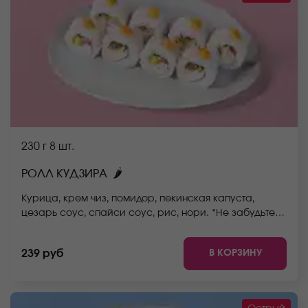
230 г
8 шт.
🌶
РОЛЛ КУДЗИРА
Курица, крем чиз, помидор, пекинская капуста,
цезарь соус, спайси соус, рис, нори. *Не забудьте
заказать имбирь, васаби и соевый соус. Они не
входят в стоимость заказа. *Внешний вид блюда
В КОРЗИНУ
239 руб
может отличаться от фото на сайте.