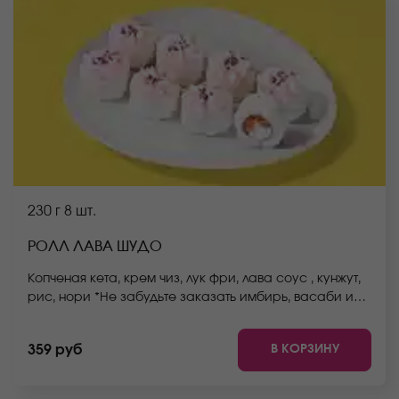
230 г
8 шт.
РОЛЛ ЛАВА ШУДО
Копченая кета, крем чиз, лук фри, лава соус , кунжут,
рис, нори *Не забудьте заказать имбирь, васаби и
соевый соус. Они не входят в стоимость заказа.
*Внешний вид блюда может отличаться от фото на
В КОРЗИНУ
359 руб
сайте.