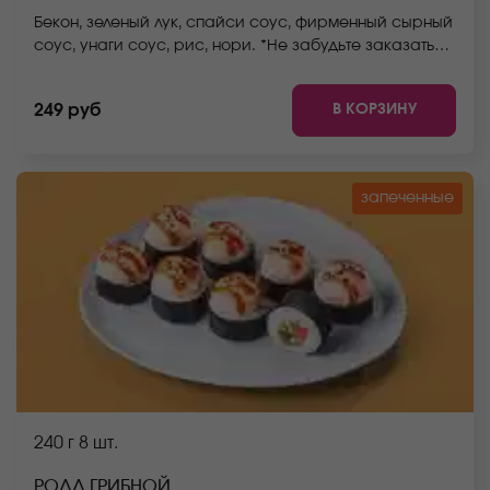
Бекон, зеленый лук, спайси соус, фирменный сырный
соус, унаги соус, рис, нори. *Не забудьте заказать
имбирь, васаби и соевый соус. Они не входят в
стоимость заказа. *Внешний вид блюда может
В КОРЗИНУ
249 руб
отличаться от фото на сайте.
запеченные
240 г
8 шт.
РОЛЛ ГРИБНОЙ