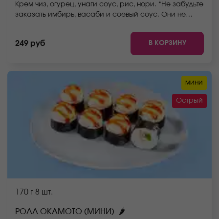
Крем чиз, огурец, унаги соус, рис, нори. *Не забудьте
заказать имбирь, васаби и соевый соус. Они не
входят в стоимость заказа. *Внешний вид блюда
может отличаться от фото на сайте.
В КОРЗИНУ
249 руб
мини
Острый
170 г
8 шт.
🌶
РОЛЛ ОКАМОТО (МИНИ)