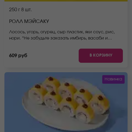
250 г
8 шт.
РОЛЛ МЭЙСАКУ
Лосось, угорь, огурец, сыр пластик, яки соус, рис,
нори. *Не забудьте заказать имбирь, васаби и
соевый соус. Они не входят в стоимость заказа.
*Внешний вид блюда может отличаться от фото на
В КОРЗИНУ
609 руб
сайте.
Новинка