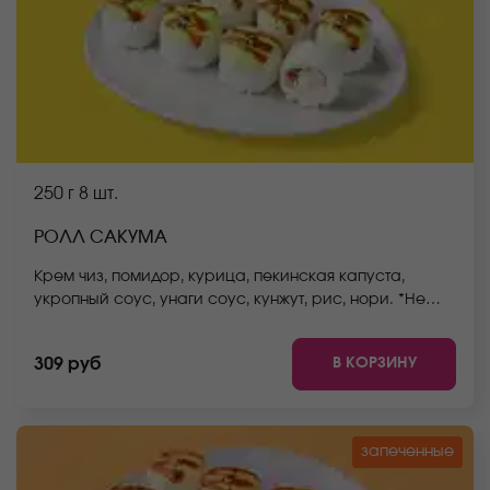
250 г
8 шт.
РОЛЛ САКУМА
Крем чиз, помидор, курица, пекинская капуста,
укропный соус, унаги соус, кунжут, рис, нори. *Не
забудьте заказать имбирь, васаби и соевый соус.
Они не входят в стоимость заказа. *Внешний вид
В КОРЗИНУ
309 руб
блюда может отличаться от фото на сайте.
запеченные