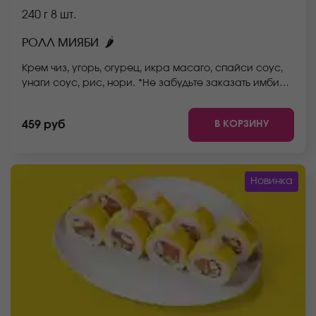
240 г
8 шт.
🌶
РОЛЛ МИЯБИ
Крем чиз, угорь, огурец, икра масаго, спайси соус,
унаги соус, рис, нори. *Не забудьте заказать имбирь,
васаби и соевый соус. Они не входят в стоимость
заказа. *Внешний вид блюда может отличаться от
В КОРЗИНУ
459 руб
фото на сайте.
Новинка