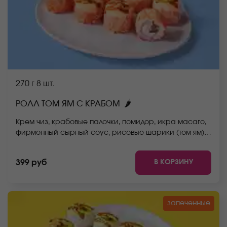
270 г
8 шт.
🌶
РОЛЛ ТОМ ЯМ С КРАБОМ
Крем чиз, крабовые палочки, помидор, икра масаго,
фирменный сырный соус, рисовые шарики (том ям),
спайси соус, унаги соус, рис, нори. *Не забудьте
заказать имбирь, васаби и соевый соус. Они не
В КОРЗИНУ
399 руб
входят в стоимость заказа. *Внешний вид блюда
может отличаться от фото на сайте.
запеченные