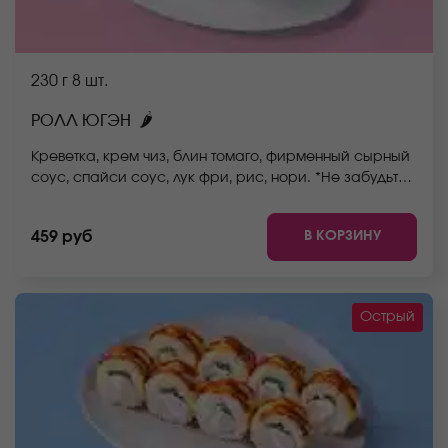
230 г
8 шт.
🌶
РОЛЛ ЮГЭН
Креветка, крем чиз, блин томаго, фирменный сырный
соус, спайси соус, лук фри, рис, нори. *Не забудьте
заказать имбирь, васаби и соевый соус. Они не
входят в стоимость заказа. *Внешний вид блюда
В КОРЗИНУ
459 руб
может отличаться от фото на сайте.
Острый