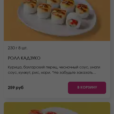
230 г
8 шт.
РОЛЛ КАДЗУКО
Курица, болгарский перец, чесночный соус, унаги
соус, кунжут, рис, нори. *Не забудьте заказать
имбирь, васаби и соевый соус. Они не входят в
стоимость заказа. *Не забудьте заказать имбирь,
В КОРЗИНУ
259 руб
васаби и соевый соус. Они не входят в стоимость
заказа. *Внешний вид блюда может отличаться от
фото на сайте.