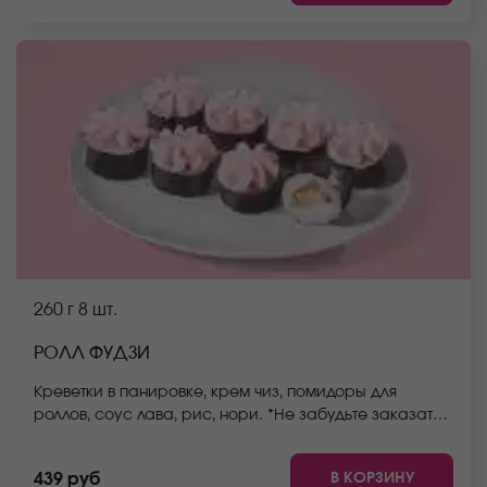
260 г
8 шт.
РОЛЛ ФУДЗИ
Креветки в панировке, крем чиз, помидоры для
роллов, соус лава, рис, нори. *Не забудьте заказать
имбирь, васаби и соевый соус. Они не входят в
стоимость заказа. *Внешний вид блюда может
В КОРЗИНУ
439 руб
отличаться от фото на сайте.