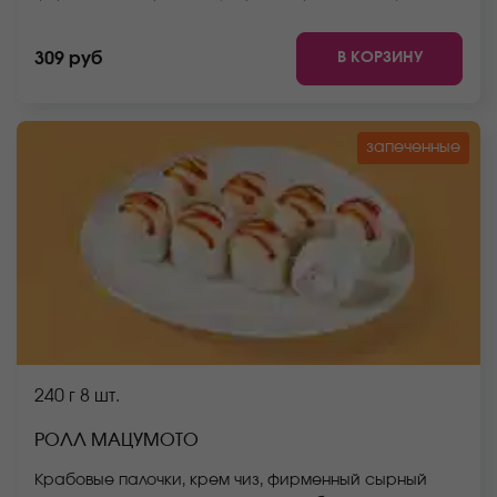
заказать имбирь, васаби и соевый соус. Они не
входят в стоимость заказа. *Внешний вид блюда
В КОРЗИНУ
309 руб
может отличаться от фото на сайте.
запеченные
240 г
8 шт.
РОЛЛ МАЦУМОТО
Крабовые палочки, крем чиз, фирменный сырный