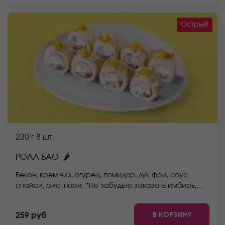
Острый
230 г
8 шт.
🌶
РОЛЛ БАО
Бекон, крем чиз, огурец, помидор, лук фри, соус
спайси, рис, нори. *Не забудьте заказать имбирь,
васаби и соевый соус. Они не входят в стоимость
заказа. *Внешний вид блюда может отличаться от
В КОРЗИНУ
259 руб
фото на сайте.