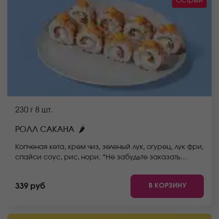
Острый
230 г
8 шт.
🌶
РОЛЛ САКАНА
Копченая кета, крем чиз, зеленый лук, огурец, лук фри,
спайси соус, рис, нори. *Не забудьте заказать
имбирь, васаби и соевый соус. Они не входят в
стоимость заказа. *Внешний вид блюда может
В КОРЗИНУ
339 руб
отличаться от фото на сайте.