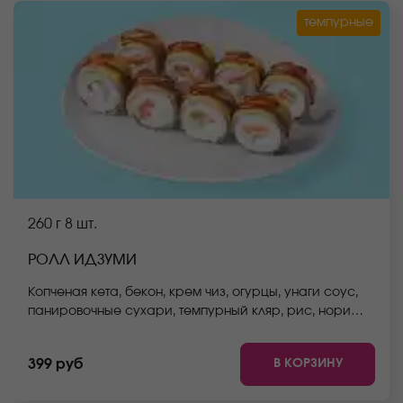
темпурные
260 г
8 шт.
РОЛЛ ИДЗУМИ
Копченая кета, бекон, крем чиз, огурцы, унаги соус,
панировочные сухари, темпурный кляр, рис, нори
*Не забудьте заказать имбирь, васаби и соевый
соус. Они не входят в стоимость заказа. *Внешний
В КОРЗИНУ
399 руб
вид блюда может отличаться от фото на сайте.