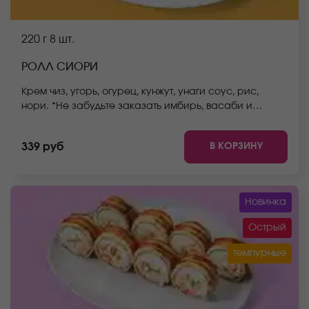
220 г
8 шт.
РОЛЛ СИОРИ
Крем чиз, угорь, огурец, кунжут, унаги соус, рис,
нори. *Не забудьте заказать имбирь, васаби и
соевый соус. Они не входят в стоимость заказа.
*Внешний вид блюда может отличаться от фото на
В КОРЗИНУ
339 руб
сайте.
Новинка
Острый
темпурные