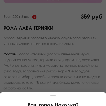
359 руб
Вес:
220 г
8 шт.
РОЛЛ ЛАВА ТЕРИЯКИ
Лосось терияки утопает в нежном соусе лава, чтобы ты
утопал в удовольствии, не выходя из дома.
Состав:
Лосось терияки (лосось, пшеничная мука,
подсолнечное масло, терияки соус), крем чиз, соус лава
(майонез, красная икра масаго, кунжутное масло), рис
(рис, вода, заправка для риса), нори *Не забудьте
заказать имбирь, васаби и соевый соус. Они не входят в
стоимость заказа. *Внешний вид блюда может отличаться
от фото на сайте.
За покупку вам будет начислено
35
баллов
Ваш город
Находка
?