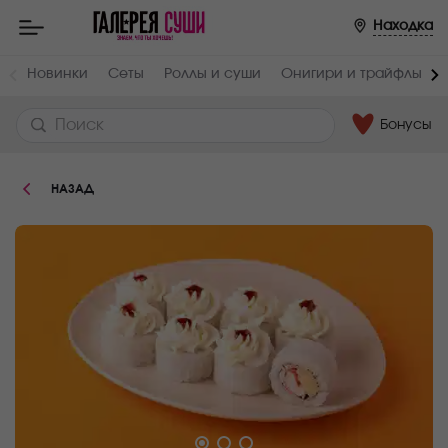
Пищевая
Находка
ценность
:
Вес,
Жиры,
Новинки
Сеты
Роллы и суши
Онигири и трайфлы
г
г
230
5.8
Бонусы
Белки,
Углеводы,
г
г
4.2
38
НАЗАД
Ккал
219