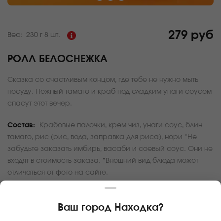
279 руб
Вес:
230 г
8 шт.
РОЛЛ БЕЛОСНЕЖКА
Сказка со счастливым концом, где тебе не нужно мыть
посуду. Нежный тамаго и краб под сладким унаги соусом
спасут этот вечер.
Состав:
Крабовые палочки, крем чиз, унаги соус, блин
тамаго, рис (рис, вода, заправка для риса), нори *Не
забудьте заказать имбирь, васаби и соевый соус. Они не
входят в стоимость заказа. *Внешний вид блюда может
отличаться от фото на сайте.
За покупку вам будет начислено
27
баллов
Ваш город
Находка
?
Карта доставки