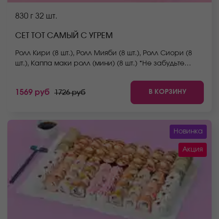
830 г
32 шт.
СЕТ ТОТ САМЫЙ С УГРЕМ
Ролл Кири (8 шт.), Ролл Мияби (8 шт.), Ролл Сиори (8
шт.), Каппа маки ролл (мини) (8 шт.) *Не забудьте
заказать имбирь, васаби и соевый соус. Они не
входят в стоимость заказа. *Внешний вид блюда
В КОРЗИНУ
1569 руб
1726 руб
может отличаться от фото на сайте.
Новинка
Акция