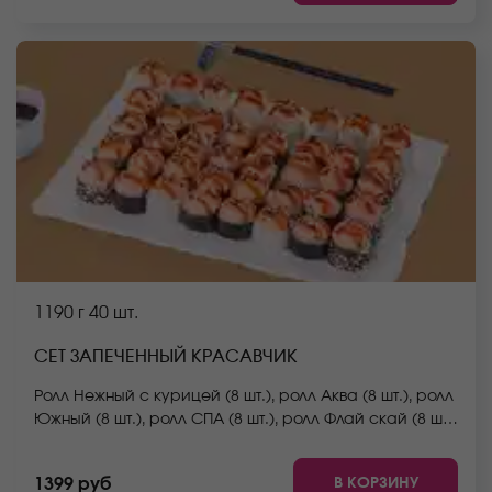
Они не входят в стоимость заказа. *Внешний вид
блюда может отличаться от фото на сайте.
1190 г
40 шт.
СЕТ ЗАПЕЧЕННЫЙ КРАСАВЧИК
Ролл Нежный с курицей (8 шт.), ролл Аква (8 шт.), ролл
Южный (8 шт.), ролл СПА (8 шт.), ролл Флай скай (8 шт.)
*Не забудьте заказать имбирь, васаби и соевый
соус. Они не входят в стоимость заказа. *Внешний
В КОРЗИНУ
1399 руб
вид блюда может отличаться от фото на сайте.