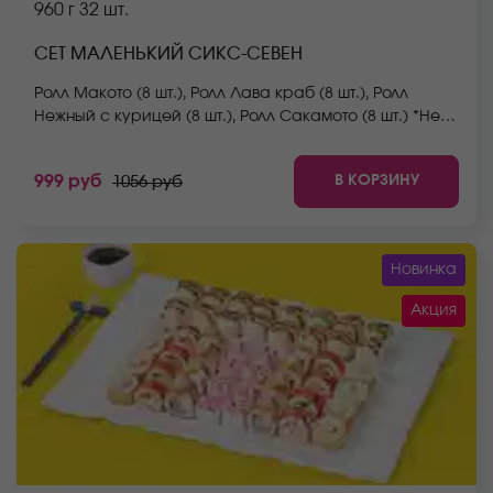
960 г
32 шт.
СЕТ МАЛЕНЬКИЙ СИКС-СЕВЕН
Ролл Макото (8 шт.), Ролл Лава краб (8 шт.), Ролл
Нежный с курицей (8 шт.), Ролл Сакамото (8 шт.) *Не
забудьте заказать имбирь, васаби и соевый соус.
Они не входят в стоимость заказа. *Внешний вид
В КОРЗИНУ
999 руб
1056 руб
блюда может отличаться от фото на сайте.
Новинка
Акция