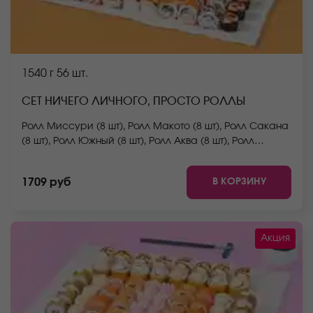
1540 г
56 шт.
СЕТ НИЧЕГО ЛИЧНОГО, ПРОСТО РОЛЛЫ
Ролл Миссури (8 шт), Ролл Макото (8 шт), Ролл Сакана
(8 шт), Ролл Южный (8 шт), Ролл Аква (8 шт), Ролл
Сальвадор (8 шт), Ролл Окамото (мини) (8 шт). *Не
забудьте заказать имбирь, васаби и соевый соус.
В КОРЗИНУ
1709 руб
Они не входят в стоимость заказа. *Внешний вид
блюда может отличаться от фото на сайте.
Акция