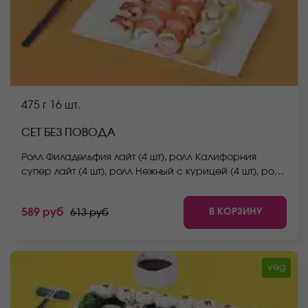
475 г
16 шт.
СЕТ БЕЗ ПОВОДА
Ролл Филадельфия лайт (4 шт), ролл Калифорния
супер лайт (4 шт), ролл Нежный с курицей (4 шт), ролл
Йоко (4 шт). *Не забудьте заказать имбирь, васаби и
соевый соус. Они не входят в стоимость заказа.
В КОРЗИНУ
589 руб
613 руб
*Внешний вид блюда может отличаться от фото на
сайте.
veg