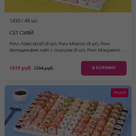
1430 г
48 шт.
СЕТ СИЯЙ
Ролл Лава краб (8 шт), Ролл Макото (8 шт), Ролл
Филадельфия лайт с огурцом (8 шт), Ролл Мацумото (8
шт), Ролл Беби (8 шт), Ролл Мураками (8 шт). *Не
забудьте заказать имбирь, васаби и соевый соус.
В КОРЗИНУ
1619 руб
1794 руб
Они не входят в стоимость заказа. *Внешний вид
блюда может отличаться от фото на сайте.
Акция