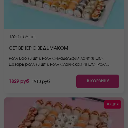
1620 г
56 шт.
СЕТ ВЕЧЕР С ВЕДЬМАКОМ
Ролл Бао (8 шт.), Ролл Филадельфия лайт (8 шт.),
Цезарь ролл (8 шт.), Ролл Флай-скай (8 шт.), Ролл
Южный (8 шт.), Ролл Сальвадор (8 шт.), Ролл Сакамото
(8 шт.) *Не забудьте заказать имбирь, васаби и
В КОРЗИНУ
1829 руб
1913 руб
соевый соус. Они не входят в стоимость заказа.
*Внешний вид блюда может отличаться от фото на
сайте.
Акция