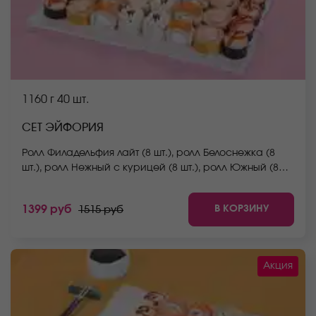
1160 г
40 шт.
СЕТ ЭЙФОРИЯ
Ролл Филадельфия лайт (8 шт.), ролл Белоснежка (8
шт.), ролл Нежный с курицей (8 шт.), ролл Южный (8
шт.), ролл Беби (8 шт.) *Не забудьте заказать имбирь,
васаби и соевый соус. Они не входят в стоимость
В КОРЗИНУ
1399 руб
1515 руб
заказа. *Внешний вид блюда может отличаться от
фото на сайте.
Акция