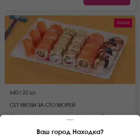
Акция
640 г
22 шт.
СЕТ УВОЗИ ЗА СТО МОРЕЙ
Ролл Калифорния с лососем (8 шт.), ролл Бонито с
креветкой (8 шт.), Суши с лососем (3 шт.), Суши с
угрем (3 шт.) *Не забудьте заказать имбирь, васаби и
Ваш город
Находка
?
соевый соус. Они не входят в стоимость заказа.