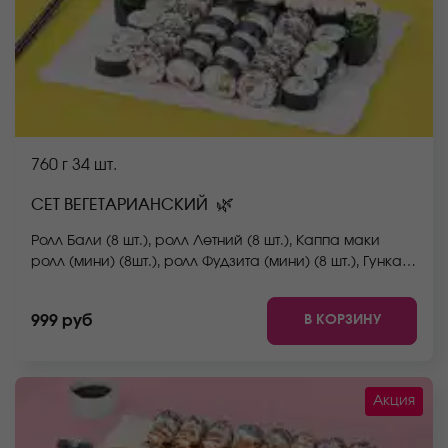
760 г
34 шт.
🌿
СЕТ ВЕГЕТАРИАНСКИЙ
Ролл Бали (8 шт.), ролл Летний (8 шт.), Каппа маки
ролл (мини) (8шт.), ролл Фудзита (мини) (8 шт.), Гункан
чука (2 шт.) *Не забудьте заказать имбирь, васаби и
соевый соус. Они не входят в стоимость заказа.
В КОРЗИНУ
999 руб
*Внешний вид блюда может отличаться от фото на
сайте.
Акция