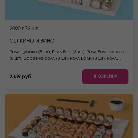
2090 г
72 шт.
СЕТ КИНО И ВИНО
Ролл Цубаки (8 шт), Ролл Бао (8 шт), Ролл Белоснежка
(8 шт), Царевна ролл (8 шт), Ролл Бали (8 шт), Ролл
Флай-скай (8 шт), Ролл Сицилия (8 шт), Ролл Нежный с
курицей (8 шт), Ролл Сакамото (8 шт). *Не забудьте
В КОРЗИНУ
2339 руб
заказать имбирь, васаби и соевый соус. Они не
входят в стоимость заказа. *Внешний вид блюда
может отличаться от фото на сайте.