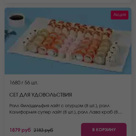
Акция
1680 г
56 шт.
СЕТ ДЛЯ УДОВОЛЬСТВИЯ
Ролл Филадельфия лайт с огурцом (8 шт.), ролл
Калифорния супер лайт (8 шт.), ролл Лава краб (8
шт.), ролл Белоснежка (8 шт.), ролл Нежный с курицей
(8 шт.), ролл Сицилия (8 шт.), ролл Спешл (8 шт.) *Не
В КОРЗИНУ
1879 руб
2183 руб
забудьте заказать имбирь, васаби и соевый соус.