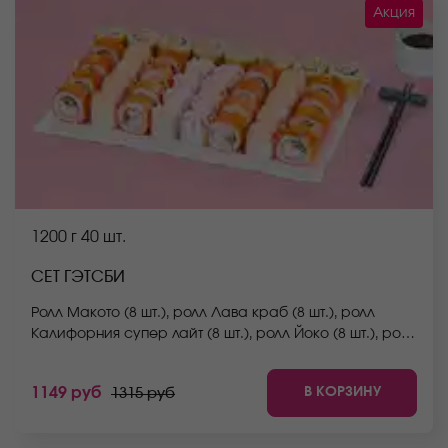
Акция
1200 г
40 шт.
СЕТ ГЭТСБИ
Ролл Макото (8 шт.), ролл Лава краб (8 шт.), ролл
Калифорния супер лайт (8 шт.), ролл Йоко (8 шт.), ролл
Мураками (8 шт.) *Не забудьте заказать имбирь,
васаби и соевый соус. Они не входят в стоимость
В КОРЗИНУ
1149 руб
1315 руб
заказа. *Внешний вид блюда может отличаться от
фото на сайте.