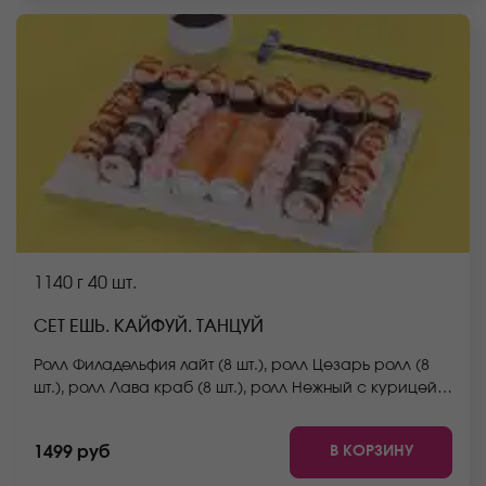
фото на сайте.
1140 г
40 шт.
СЕТ ЕШЬ. КАЙФУЙ. ТАНЦУЙ
Ролл Филадельфия лайт (8 шт.), ролл Цезарь ролл (8
шт.), ролл Лава краб (8 шт.), ролл Нежный с курицей
(8 шт.), ролл Грибной (8 шт.) *Не забудьте заказать
имбирь, васаби и соевый соус. Они не входят в
В КОРЗИНУ
1499 руб
стоимость заказа. *Внешний вид блюда может
отличаться от фото на сайте.