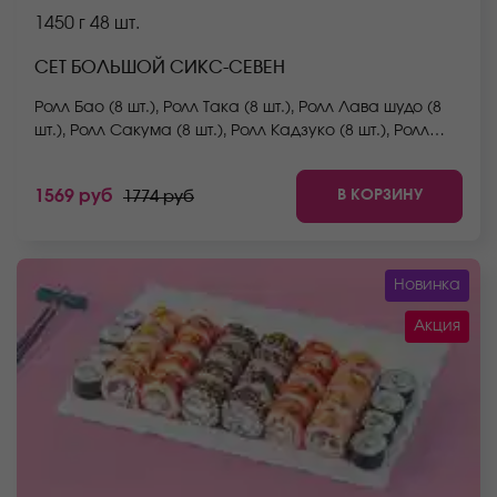
1450 г
48 шт.
СЕТ БОЛЬШОЙ СИКС-СЕВЕН
Ролл Бао (8 шт.), Ролл Така (8 шт.), Ролл Лава шудо (8
шт.), Ролл Сакума (8 шт.), Ролл Кадзуко (8 шт.), Ролл
Йоко (8 шт.) *Не забудьте заказать имбирь, васаби и
соевый соус. Они не входят в стоимость заказа.
В КОРЗИНУ
1569 руб
1774 руб
*Внешний вид блюда может отличаться от фото на
сайте.
Новинка
Акция