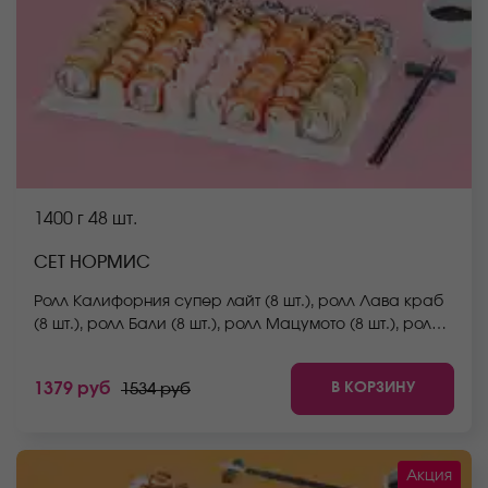
1400 г
48 шт.
СЕТ НОРМИС
Ролл Калифорния супер лайт (8 шт.), ролл Лава краб
(8 шт.), ролл Бали (8 шт.), ролл Мацумото (8 шт.), ролл
Нежный с курицей (8 шт.), ролл Сакамото (8 шт.) *Не
забудьте заказать имбирь, васаби и соевый соус.
В КОРЗИНУ
1379 руб
1534 руб
Они не входят в стоимость заказа. *Внешний вид
блюда может отличаться от фото на сайте.
Акция