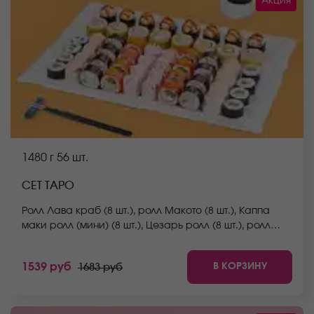
Акция
1480 г
56 шт.
СЕТ ТАРО
Ролл Лава краб (8 шт.), ролл Макото (8 шт.), Каппа
маки ролл (мини) (8 шт.), Цезарь ролл (8 шт.), ролл
Мураками (8 шт.), ролл Окамото (8 шт.), ролл Йоко (8
шт.) *Не забудьте заказать имбирь, васаби и соевый
В КОРЗИНУ
1539 руб
1683 руб
соус. Они не входят в стоимость заказа. *Внешний
вид блюда может отличаться от фото на сайте.