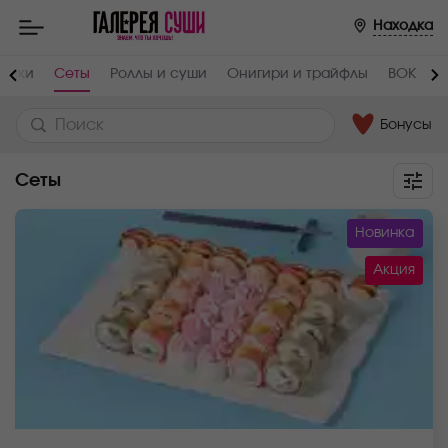
Находка
инки
Сеты
Роллы и суши
Онигири и трайфлы
ВОК
П
Бонусы
Сеты
Новинка
Акция