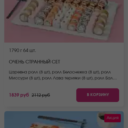
1790 г
64 шт.
ОЧЕНЬ СТРАННЫЙ СЕТ
Царевна ролл (8 шт), ролл Белоснежка (8 шт), ролл
Миссури (8 шт), ролл Лава терияки (8 шт), ролл Бали
(8 шт), ролл Аква (8 шт), ролл Южный (8 шт), ролл
Сицилия (8 шт). *Не забудьте заказать имбирь,
В КОРЗИНУ
1839 руб
2112 руб
васаби и соевый соус. Они не входят в стоимость
заказа. *Внешний вид блюда может отличаться от
фото на сайте.
Акция