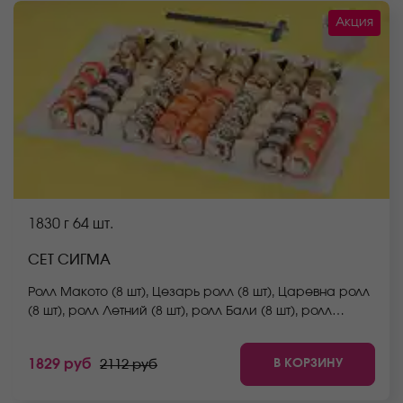
Акция
1830 г
64 шт.
СЕТ СИГМА
Ролл Макото (8 шт), Цезарь ролл (8 шт), Царевна ролл
(8 шт), ролл Летний (8 шт), ролл Бали (8 шт), ролл
Запеченный с крабом (8 шт), ролл Мураками (8 шт),
ролл Сакамото (8 шт) *Не забудьте заказать имбирь,
В КОРЗИНУ
1829 руб
2112 руб
васаби и соевый соус. Они не входят в стоимость
заказа. *Внешний вид блюда может отличаться от