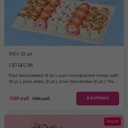
950 г
32 шт.
СЕТ БЕСТИ
Ролл Белоснежка (8 шт.), ролл Калифорния супер лайт
(8 шт.), ролл Аква, (8 шт.), ролл Мураками (8 шт.) *Не
забудьте заказать имбирь, васаби и соевый соус.
Они не входят в стоимость заказа. *Внешний вид
В КОРЗИНУ
1039 руб
1086 руб
блюда может отличаться от фото на сайте.
Акция