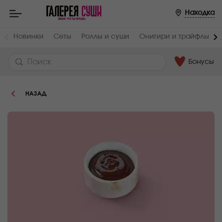
Пищевая
Находка
ценность
:
Вес,
Жиры,
Новинки
Сеты
Роллы и суши
Онигири и трайфлы
г
г
40
0.1
Бонусы
Белки,
Углеводы,
г
г
1.5
29
НАЗАД
Ккал
120