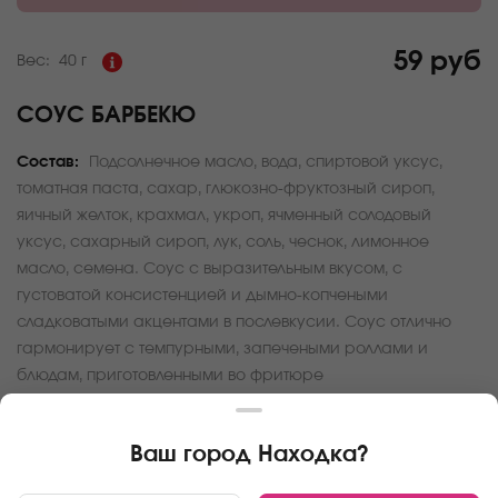
59 руб
Вес:
40 г
СОУС БАРБЕКЮ
Состав:
Подсолнечное масло, вода, спиртовой уксус,
томатная паста, сахар, глюкозно-фруктозный сироп,
яичный желток, крахмал, укроп, ячменный солодовый
уксус, сахарный сироп, лук, соль, чеснок, лимонное
масло, семена. Соус с выразительным вкусом, с
густоватой консистенцией и дымно-копчеными
сладковатыми акцентами в послевкусии. Соус отлично
гармонирует с темпурными, запечеными роллами и
блюдам, приготовленными во фритюре
За покупку вам будет начислено
5
баллов
Ваш город
Находка
?
Карта доставки