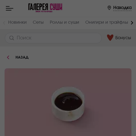
Пищевая
Находка
ценность
:
Вес,
Белки,
Новинки
Сеты
Роллы и суши
Онигири и трайфлы
г
г
40
1.8
Бонусы
Углеводы,
Ккал
г
168
40.2
НАЗАД