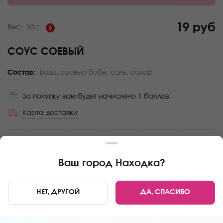
19 руб
Вес:
30 г
СОУС СОЕВЫЙ
Состав:
Вода, соевые бобы, соль, сахар
За покупку вам будет начислено
1
баллов
Карта доставки
Главная
Дополнения
Соус Соевый
Ваш город
Находка
?
НЕТ, ДРУГОЙ
ДА, СПАСИБО