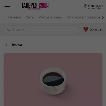
Пищевая
Находка
ценность
:
Вес,
Белки,
Новинки
Сеты
Роллы и суши
Онигири и трайфлы
г
г
30
3.5
Бонусы
Углеводы,
Ккал
г
58
11
НАЗАД